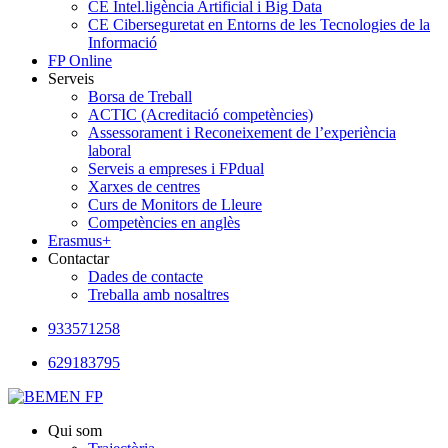
CE Intel.ligència Artificial i Big Data
CE Ciberseguretat en Entorns de les Tecnologies de la
Informació
FP Online
Serveis
Borsa de Treball
ACTIC (Acreditació competències)
Assessorament i Reconeixement de l’experiència
laboral
Serveis a empreses i FPdual
Xarxes de centres
Curs de Monitors de Lleure
Competències en anglès
Erasmus+
Contactar
Dades de contacte
Treballa amb nosaltres
933571258
629183795
Qui som