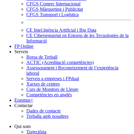
CFGS Comerç Internacional
CFGS Màrqueting i Publicitat
CFGS Transport i Logística
CE Intel.ligència Artificial i Big Data
CE Ciberseguretat en Entorns de les Tecnologies de la
Informació
FP Online
Serveis
Borsa de Treball
ACTIC (Acreditació competències)
Assessorament i Reconeixement de l’experiència
laboral
Serveis a empreses i FPdual
Xarxes de centres
Curs de Monitors de Lleure
Competències en anglès
Erasmus+
Contactar
Dades de contacte
Treballa amb nosaltres
Qui som
Trajectòria