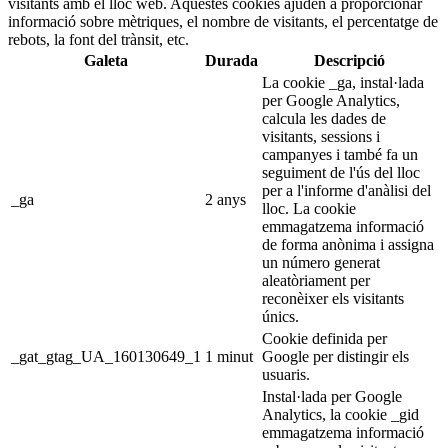
visitants amb el lloc web. Aquestes cookies ajuden a proporcionar
informació sobre mètriques, el nombre de visitants, el percentatge de
rebots, la font del trànsit, etc.
Galeta
Durada
Descripció
La cookie _ga, instal·lada
per Google Analytics,
calcula les dades de
visitants, sessions i
campanyes i també fa un
seguiment de l'ús del lloc
per a l'informe d'anàlisi del
_ga
2 anys
lloc. La cookie
emmagatzema informació
de forma anònima i assigna
un número generat
aleatòriament per
reconèixer els visitants
únics.
Cookie definida per
_gat_gtag_UA_160130649_1
1 minut
Google per distingir els
usuaris.
Instal·lada per Google
Analytics, la cookie _gid
emmagatzema informació