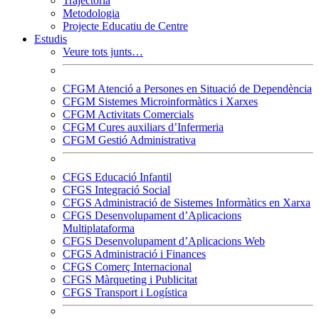
Trajectòria
Metodologia
Projecte Educatiu de Centre
Estudis
Veure tots junts…
CFGM Atenció a Persones en Situació de Dependència
CFGM Sistemes Microinformàtics i Xarxes
CFGM Activitats Comercials
CFGM Cures auxiliars d’Infermeria
CFGM Gestió Administrativa
CFGS Educació Infantil
CFGS Integració Social
CFGS Administració de Sistemes Informàtics en Xarxa
CFGS Desenvolupament d’Aplicacions
Multiplataforma
CFGS Desenvolupament d’Aplicacions Web
CFGS Administració i Finances
CFGS Comerç Internacional
CFGS Màrqueting i Publicitat
CFGS Transport i Logística