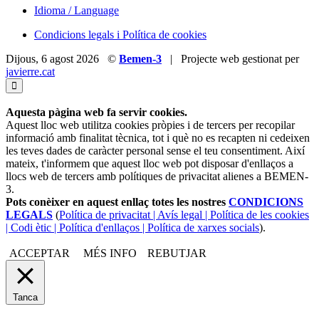
Idioma / Language
Condicions legals i Política de cookies
Dijous, 6 agost 2026 ©
Bemen-3
| Projecte web gestionat per
javierre.cat
Aquesta pàgina web fa servir cookies.
Aquest lloc web utilitza cookies pròpies i de tercers per recopilar
informació amb finalitat tècnica, tot i què no es recapten ni cedeixen
les teves dades de caràcter personal sense el teu consentiment. Així
mateix, t'informem que aquest lloc web pot disposar d'enllaços a
llocs web de tercers amb polítiques de privacitat alienes a BEMEN-
3.
Pots conèixer en aquest enllaç totes les nostres
CONDICIONS
LEGALS
(
Política de privacitat | Avís legal | Política de les cookies
| Codi ètic | Política d'enllaços | Política de xarxes socials
).
ACCEPTAR
MÉS INFO
REBUTJAR
Tanca