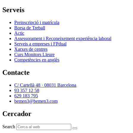
Serveis
Preinscripció i matrícula
Borsa de Treball
Actic
Assessorament i Reconeixement experiència laboral
Serveis a empreses i FPdual
Xarxes de centres
Curs Monitors Lleure
Competències en anglès
Contacte
C/ Cartellà 48 · 08031 Barcelona
93 357 12 58
629 183 795
bemen3@bemen3.com
Cercador
Search