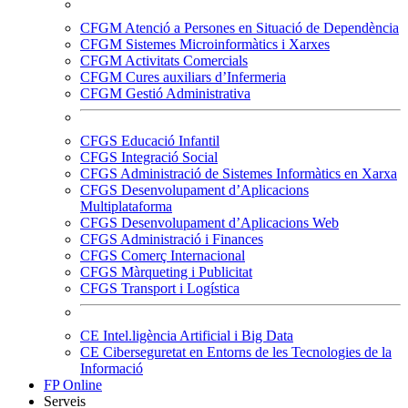
CFGM Atenció a Persones en Situació de Dependència
CFGM Sistemes Microinformàtics i Xarxes
CFGM Activitats Comercials
CFGM Cures auxiliars d’Infermeria
CFGM Gestió Administrativa
CFGS Educació Infantil
CFGS Integració Social
CFGS Administració de Sistemes Informàtics en Xarxa
CFGS Desenvolupament d’Aplicacions
Multiplataforma
CFGS Desenvolupament d’Aplicacions Web
CFGS Administració i Finances
CFGS Comerç Internacional
CFGS Màrqueting i Publicitat
CFGS Transport i Logística
CE Intel.ligència Artificial i Big Data
CE Ciberseguretat en Entorns de les Tecnologies de la
Informació
FP Online
Serveis