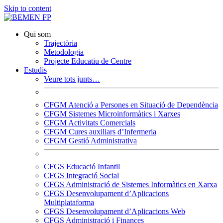
Skip to content
Qui som
Trajectòria
Metodologia
Projecte Educatiu de Centre
Estudis
Veure tots junts…
CFGM Atenció a Persones en Situació de Dependència
CFGM Sistemes Microinformàtics i Xarxes
CFGM Activitats Comercials
CFGM Cures auxiliars d’Infermeria
CFGM Gestió Administrativa
CFGS Educació Infantil
CFGS Integració Social
CFGS Administració de Sistemes Informàtics en Xarxa
CFGS Desenvolupament d’Aplicacions
Multiplataforma
CFGS Desenvolupament d’Aplicacions Web
CFGS Administració i Finances