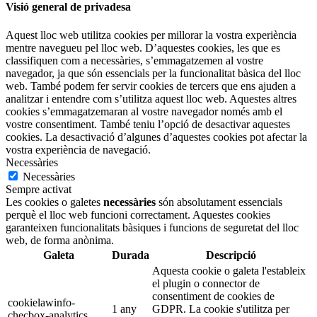
Visió general de privadesa
Aquest lloc web utilitza cookies per millorar la vostra experiència
mentre navegueu pel lloc web. D’aquestes cookies, les que es
classifiquen com a necessàries, s’emmagatzemen al vostre
navegador, ja que són essencials per la funcionalitat bàsica del lloc
web. També podem fer servir cookies de tercers que ens ajuden a
analitzar i entendre com s’utilitza aquest lloc web. Aquestes altres
cookies s’emmagatzemaran al vostre navegador només amb el
vostre consentiment. També teniu l’opció de desactivar aquestes
cookies. La desactivació d’algunes d’aquestes cookies pot afectar la
vostra experiència de navegació.
Necessàries
Necessàries
Sempre activat
Les cookies o galetes
necessàries
són absolutament essencials
perquè el lloc web funcioni correctament. Aquestes cookies
garanteixen funcionalitats bàsiques i funcions de seguretat del lloc
web, de forma anònima.
Galeta
Durada
Descripció
Aquesta cookie o galeta l'estableix
el plugin o connector de
consentiment de cookies de
cookielawinfo-
1 any
GDPR. La cookie s'utilitza per
checbox-analytics