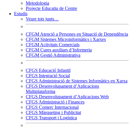
Metodologia
Projecte Educatiu de Centre
Estudis
Veure tots junts…
CFGM Atenció a Persones en Situació de Dependència
CFGM Sistemes Microinformàtics i Xarxes
CFGM Activitats Comercials
CFGM Cures auxiliars d’Infermeria
CFGM Gestió Administrativa
CFGS Educació Infantil
CFGS Integració Social
CFGS Administració de Sistemes Informàtics en Xarxa
CFGS Desenvolupament d’Aplicacions
Multiplataforma
CFGS Desenvolupament d’Aplicacions Web
CFGS Administració i Finances
CFGS Comerç Internacional
CFGS Màrqueting i Publicitat
CFGS Transport i Logística